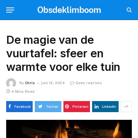
Obsdeklimboom
De magie van de
vuurtafel: sfeer en
warmte voor elke tuin
By
Chris
juni 14, 2024
Geen reacties
4 Mins Read
Facebook
Twitter
Pinterest
LinkedIn